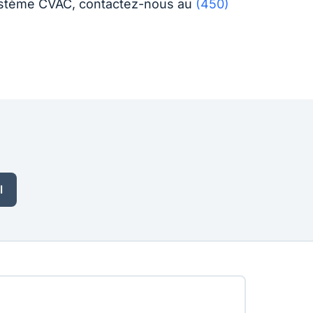
e système CVAC, contactez-nous au
(450)
l