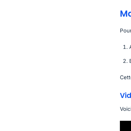
Ma
Pour
Cett
Vi
Voic