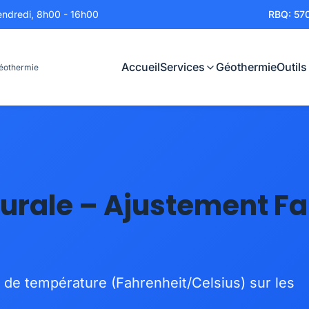
endredi, 8h00 - 16h00
RBQ: 57
Accueil
Services
Géothermie
Outils
Géothermie
ale – Ajustement Fah
de température (Fahrenheit/Celsius) sur les